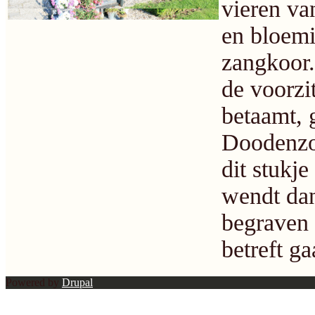
vieren va
en bloemi
zangkoor.
de voorzi
betaamt, 
Doodenzor
dit stukje
wendt dan
begraven 
betreft ga
Powered by
Drupal