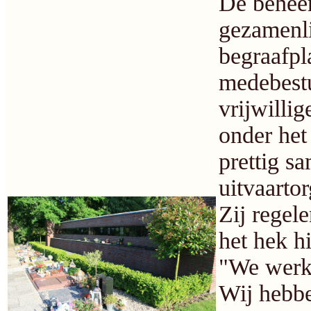
De beheer
gezamenli
begraafpla
medebestu
vrijwillig
onder het
prettig s
uitvaartor
Zij regele
het hek h
"We werke
Wij hebbe