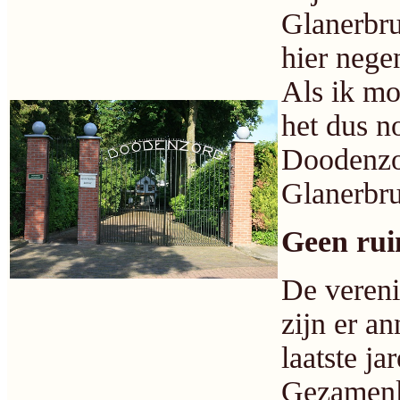
Glanerbru
hier negen
Als ik mo
het dus n
Doodenzo
Glanerbru
Geen rui
De vereni
zijn er a
laatste ja
Gezamenli